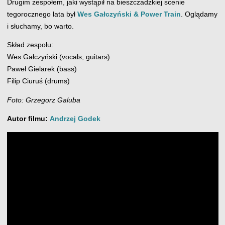
Drugim zespołem, jaki wystąpił na bieszczadzkiej scenie
tegorocznego lata był
Wes Gałczyński & Power Train
. Oglądamy
i słuchamy, bo warto.
Skład zespołu:
Wes Gałczyński (vocals, guitars)
Paweł Gielarek (bass)
Filip Ciuruś (drums)
Foto: Grzegorz Galuba
Autor filmu:
Andrzej Godek