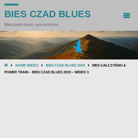
BIES CZAD BLUES
Wieczorem blues, rano połoniny
STRONA
NOWE WIEŚCI
BIES CZAD BLUES 2019
WES GAŁCZYŃSKI &
GŁÓWNA
POWER TRAIN – BIES CZAD BLUES 2019 – WIDEO 3