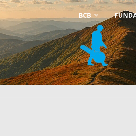
Przejdź
BCB
FUNDA
do
treści