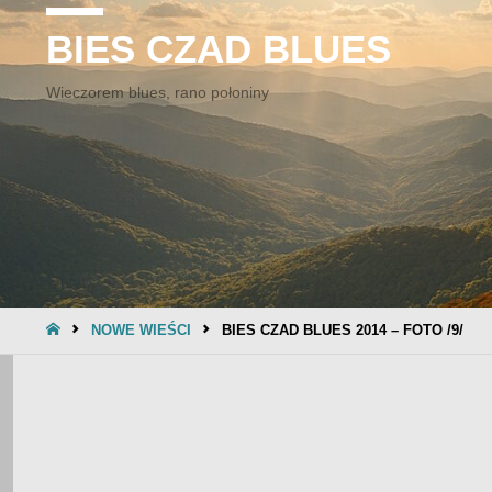
BIES CZAD BLUES
Wieczorem blues, rano połoniny
STRONA
NOWE WIEŚCI
BIES CZAD BLUES 2014 – FOTO /9/
GŁÓWNA