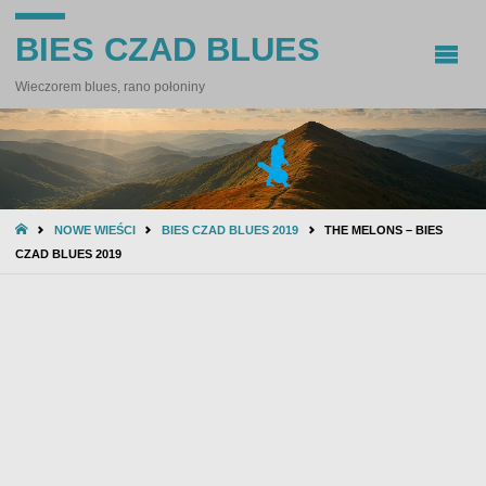
BIES CZAD BLUES
Wieczorem blues, rano połoniny
STRONA
NOWE WIEŚCI
BIES CZAD BLUES 2019
THE MELONS – BIES
GŁÓWNA
CZAD BLUES 2019