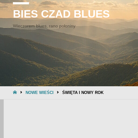
BIES CZAD BLUES
Wieczorem blues, rano połoniny
STRONA
NOWE WIEŚCI
ŚWIĘTA I NOWY ROK
GŁÓWNA