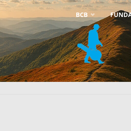
Przejdź
BCB
FUNDA
do
treści