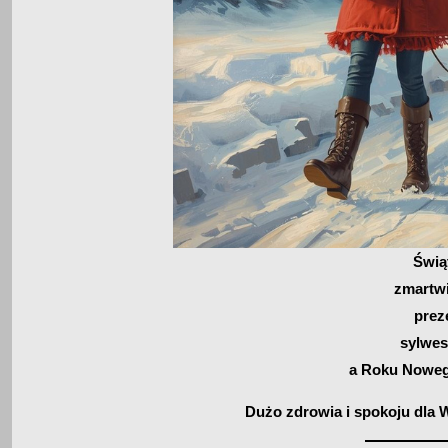
Świą
zmartwi
prez
sylwes
a Roku Noweg
Dużo zdrowia i spokoju dla 