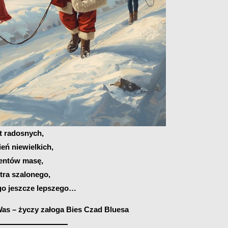
t radosnych,
eń niewielkich,
entów masę,
tra szalonego,
o jeszcze lepszego…
Was – życzy załoga Bies Czad Bluesa