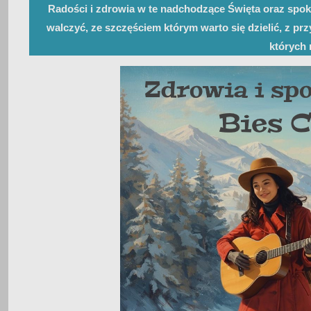
Radości i zdrowia w te nadchodzące Święta oraz spok
walczyć, ze szczęściem którym warto się dzielić, z p
których n