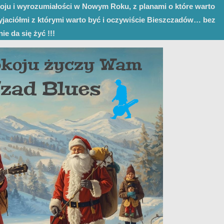
oju i wyrozumiałości w Nowym Roku, z planami o które warto
rzyjaciółmi z którymi warto być i oczywiście Bieszczadów… bez
ie da się żyć !!!