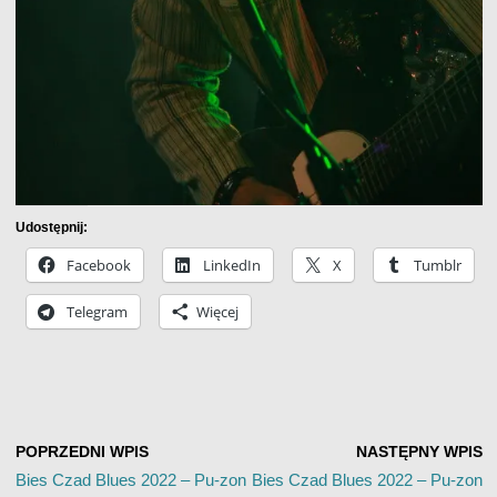
Udostępnij:
Facebook
LinkedIn
X
Tumblr
Telegram
Więcej
POPRZEDNI WPIS
NASTĘPNY WPIS
Bies Czad Blues 2022 – Pu-zon
Bies Czad Blues 2022 – Pu-zon