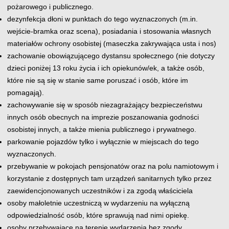
pożarowego i publicznego.
dezynfekcja dłoni w punktach do tego wyznaczonych (m.in.
wejście-bramka oraz scena), posiadania i stosowania własnych
materiałów ochrony osobistej (maseczka zakrywająca usta i nos)
zachowanie obowiązującego dystansu społecznego (nie dotyczy
dzieci poniżej 13 roku życia i ich opiekunów/ek, a także osób,
które nie są się w stanie same poruszać i osób, które im
pomagają).
zachowywanie się w sposób niezagrażający bezpieczeństwu
innych osób obecnych na imprezie poszanowania godności
osobistej innych, a także mienia publicznego i prywatnego.
parkowanie pojazdów tylko i wyłącznie w miejscach do tego
wyznaczonych.
przebywanie w pokojach pensjonatów oraz na polu namiotowym i
korzystanie z dostępnych tam urządzeń sanitarnych tylko przez
zaewidencjonowanych uczestników i za zgodą właściciela
osoby małoletnie uczestniczą w wydarzeniu na wyłączną
odpowiedzialność osób, które sprawują nad nimi opiekę.
osoby przebywające na terenie wydarzenia bez zgody