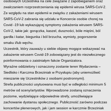
osobowych Uczestnika na cele związane z zapobieganiem oraz
zwalczaniem rozprzestrzeniania się epidemii wirusa SARS-CoV-2.
Ze względu na stan epidemii w związku z zakażeniami wirusem
SARS-CoV-2 zabrania się udziału w Koncercie osobie chorej na
Covid -19 lub wykazującej symptomy zakażenia wirusem SARS-
CoV-2, takie jak: gorączka, kaszel, duszności, bóle mięśni, ból
gardła i katar, biegunka i ból brzucha, wymioty, pogorszenie
smaku i/lub węchu.
Uczestnik, który zauważy u siebie objawy mogące wskazywać na
zakażenie wirusem Covid-19 zobowiązany jest do niezwłocznego
poinformowania o zaistniałym fakcie Organizatora.
Wyraźne oddzielony i oznaczony zostanie teren Wydarzenia –
Siedlisko i Karczma Brzeziniak w Przysłupiu (aby uniemożliwić
mieszanie się Uczestników z osobami postronnymi).
Strefa publiczności usytuowana musi być w odległości minimum 5
metrów od sceny/artystów. Wprowadzone zostaną oznaczenia
poziome, wydzielające odpowiednie strefy, umożliwiające
zachowanie dystansu społecznego. Publiczność zarówno podczas
koncertów plenerowych, jak i jam session w karczmie Brzeziniak