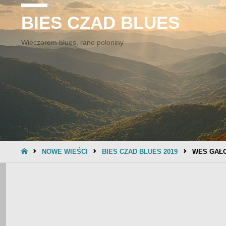
BIES CZAD BLUES
Wieczorem blues, rano połoniny
STRONA
NOWE WIEŚCI
BIES CZAD BLUES 2019
WES GAŁC
GŁÓWNA