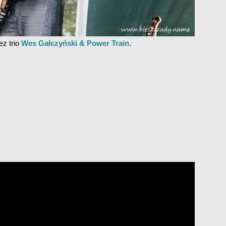
ez trio
Wes Gałczyński & Power Train
.