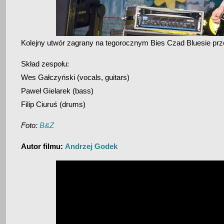
Kolejny utwór zagrany na tegorocznym Bies Czad Bluesie prz
Skład zespołu:
Wes Gałczyński (vocals, guitars)
Paweł Gielarek (bass)
Filip Ciuruś (drums)
Foto:
B&Z
Autor filmu:
Andrzej Godek