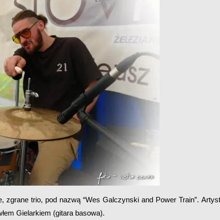
, zgrane trio, pod nazwą “Wes Galczynski and Power Train”. Artys
łem Gielarkiem (gitara basowa).