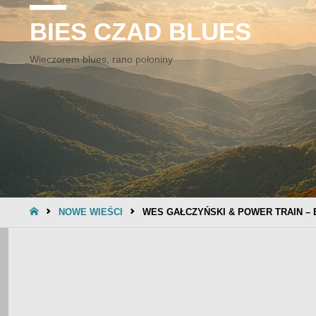
BIES CZAD BLUES
Wieczorem blues, rano połoniny
STRONA
NOWE WIEŚCI
WES GAŁCZYŃSKI & POWER TRAIN – 
GŁÓWNA