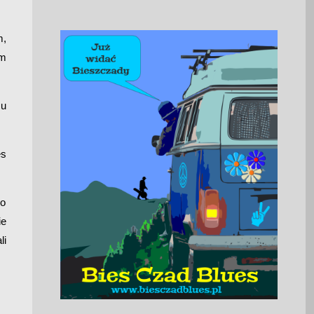
m,
em
cu
es
do
ie
li