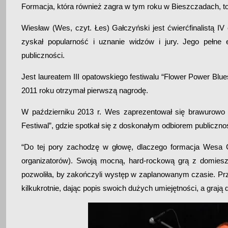
Formacja, która również zagra w tym roku w Bieszczadach, t
Wiesław (Wes, czyt. Łes) Gałczyński jest ćwierćfinalistą I
zyskał popularność i uznanie widzów i jury. Jego pełn
publiczności.
Jest laureatem III opatowskiego festiwalu “Flower Power Bl
2011 roku otrzymał pierwszą nagrodę.
W październiku 2013 r. Wes zaprezentował się brawurowo
Festiwal”, gdzie spotkał się z doskonałym odbiorem publicznoś
“Do tej pory zachodzę w głowę, dlaczego formacja Wesa Ga
organizatorów). Swoją mocną, hard-rockową grą z domieszk
pozwoliła, by zakończyli występ w zaplanowanym czasie. Pr
kilkukrotnie, dając popis swoich dużych umiejętności, a grają