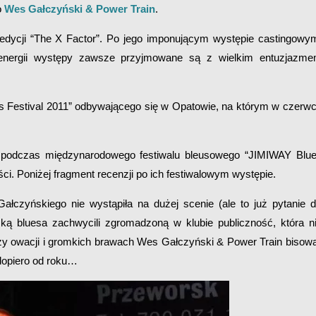
o
Wes Gałczyński & Power Train
.
V edycji “The X Factor”. Po jego imponującym występie castingowy
e energii występy zawsze przyjmowane są z wielkim entuzjazm
ues Festival 2011” odbywającego się w Opatowie, na którym w czerw
 podczas międzynarodowego festiwalu bleusowego “JIMIWAY Blu
ci. Poniżej fragment recenzji po ich festiwalowym występie.
łczyńskiego nie wystąpiła na dużej scenie (ale to już pytanie 
ą bluesa zachwycili zgromadzoną w klubie publiczność, która n
zy owacji i gromkich brawach Wes Gałczyński & Power Train bisowa
 dopiero od roku…