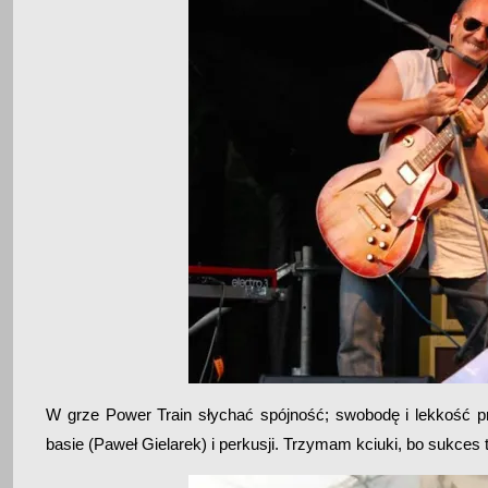
W grze Power Train słychać spójność; swobodę i lekkość
basie (Paweł Gielarek) i perkusji. Trzymam kciuki, bo sukces t