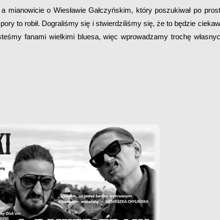
, a mianowicie o Wiesławie Gałczyńskim, który poszukiwał po pros
y to robił. Dograliśmy się i stwierdziliśmy się, że to będzie cieka
 jesteśmy fanami wielkimi bluesa, więc wprowadzamy trochę własny