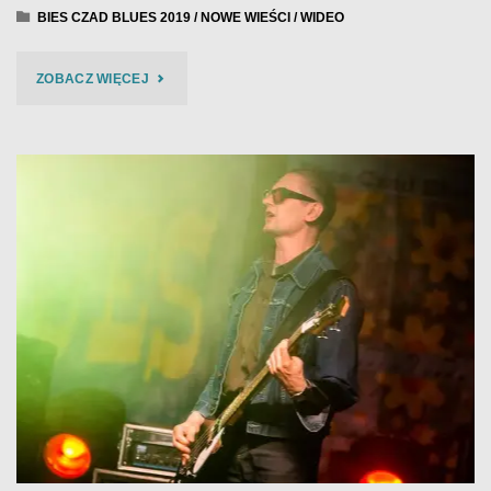
BIES CZAD BLUES 2019
/
NOWE WIEŚCI
/
WIDEO
"WES
ZOBACZ WIĘCEJ
GAŁCZYŃSKI
&
POWER
TRAIN
–
BIES
CZAD
BLUES
2019