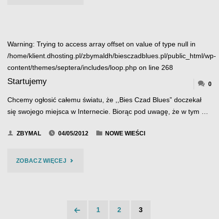
GAŁCZYŃSKI
&
Warning
: Trying to access array offset on value of type null in
POWER
/home/klient.dhosting.pl/zbymaldh/biesczadblues.pl/public_html/wp-
content/themes/septera/includes/loop.php
on line
268
TRAIN
Startujemy
0
–
Chcemy ogłosić całemu światu, że ,,Bies Czad Blues” doczekał
BIES
się swojego miejsca w Internecie. Biorąc pod uwagę, że w tym …
CZAD
ZBYMAL
04/05/2012
NOWE WIEŚCI
BLUES
"STARTUJEMY"
ZOBACZ WIĘCEJ
2019
–
WIDEO
1
2
3