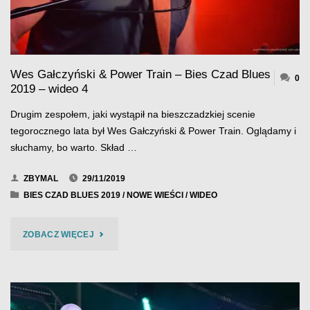
BLUES
2019
Wes Gałczyński & Power Train – Bies Czad Blues
–
0
2019 – wideo 4
WIDEO
Drugim zespołem, jaki wystąpił na bieszczadzkiej scenie
5"
tegorocznego lata był Wes Gałczyński & Power Train. Oglądamy i
słuchamy, bo warto. Skład …
ZBYMAL
29/11/2019
BIES CZAD BLUES 2019
/
NOWE WIEŚCI
/
WIDEO
"WES
ZOBACZ WIĘCEJ
GAŁCZYŃSKI
&