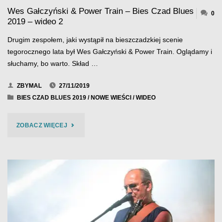
Wes Gałczyński & Power Train – Bies Czad Blues
–
0
2019 – wideo 2
WIDEO
Drugim zespołem, jaki wystąpił na bieszczadzkiej scenie
3"
tegorocznego lata był Wes Gałczyński & Power Train. Oglądamy i
słuchamy, bo warto. Skład …
ZBYMAL
27/11/2019
BIES CZAD BLUES 2019
/
NOWE WIEŚCI
/
WIDEO
"WES
ZOBACZ WIĘCEJ
GAŁCZYŃSKI
&
POWER
TRAIN