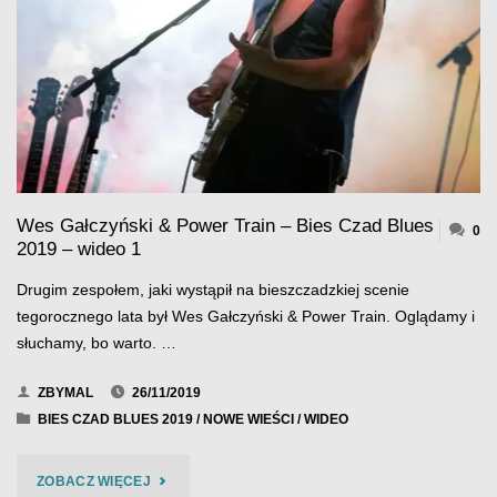
–
BIES
CZAD
BLUES
2019
Wes Gałczyński & Power Train – Bies Czad Blues
–
0
2019 – wideo 1
WIDEO
Drugim zespołem, jaki wystąpił na bieszczadzkiej scenie
2"
tegorocznego lata był Wes Gałczyński & Power Train. Oglądamy i
słuchamy, bo warto. …
ZBYMAL
26/11/2019
BIES CZAD BLUES 2019
/
NOWE WIEŚCI
/
WIDEO
"WES
ZOBACZ WIĘCEJ