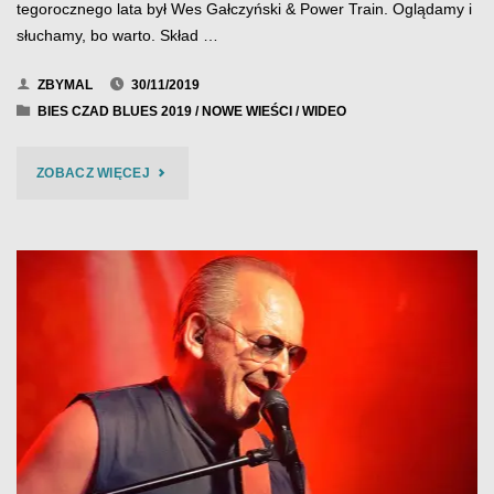
tegorocznego lata był Wes Gałczyński & Power Train. Oglądamy i
słuchamy, bo warto. Skład …
ZBYMAL
30/11/2019
BIES CZAD BLUES 2019
/
NOWE WIEŚCI
/
WIDEO
"WES
ZOBACZ WIĘCEJ
GAŁCZYŃSKI
&
POWER
TRAIN
–
BIES
CZAD