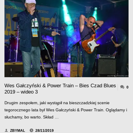
POWER
TRAIN
–
BIES
CZAD
BLUES
2019
Wes Gałczyński & Power Train – Bies Czad Blues
–
0
2019 – wideo 3
WIDEO
Drugim zespołem, jaki wystąpił na bieszczadzkiej scenie
4"
tegorocznego lata był Wes Gałczyński & Power Train. Oglądamy i
słuchamy, bo warto. Skład …
ZBYMAL
28/11/2019