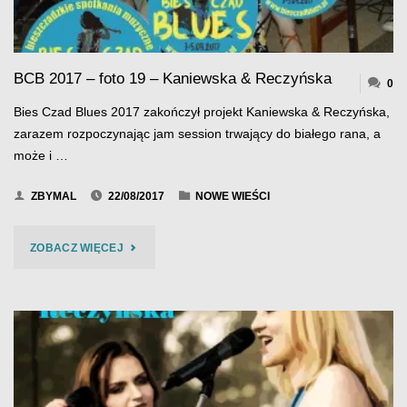
BLUES
2022"
BCB 2017 – foto 19 – Kaniewska & Reczyńska
0
Bies Czad Blues 2017 zakończył projekt Kaniewska & Reczyńska,
zarazem rozpoczynając jam session trwający do białego rana, a
może i …
ZBYMAL
22/08/2017
NOWE WIEŚCI
"BCB
ZOBACZ WIĘCEJ
2017
–
FOTO
19