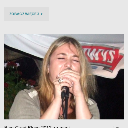
"BIES
ZOBACZ WIĘCEJ
CZAD
BLUES
2012
KULISZ
TRIO
–
FILM"
Bies Czad Blues 2012 za nami