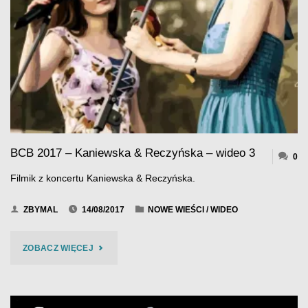
–
KANIEWSKA
&
RECZYŃSKA"
BCB 2017 – Kaniewska & Reczyńska – wideo 3
0
Filmik z koncertu Kaniewska & Reczyńska.
ZBYMAL
14/08/2017
NOWE WIEŚCI
/
WIDEO
"BCB
ZOBACZ WIĘCEJ
2017
–