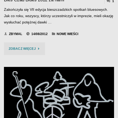
1
Zakończyła się VII edycja bieszczadzkich spotkań bluesowych.
Jak co roku, wszyscy, którzy uczestniczyli w imprezie, mieli okazję
wysłuchać potężnej dawki …
ZBYMAL
14/08/2012
NOWE WIEŚCI
"BIES
ZOBACZ WIĘCEJ
CZAD
BLUES
2012
ZA
NAMI"