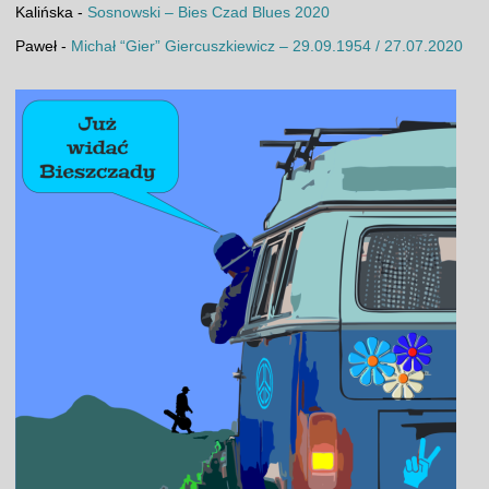
Kalińska
-
Sosnowski – Bies Czad Blues 2020
Paweł
-
Michał “Gier” Giercuszkiewicz – 29.09.1954 / 27.07.2020