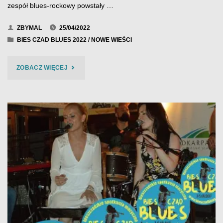
zespół blues-rockowy powstały …
ZBYMAL
25/04/2022
BIES CZAD BLUES 2022
/
NOWE WIEŚCI
"KULISZ
ZOBACZ WIĘCEJ
4
ROCK
&
ROLL
–
BIES
CZAD