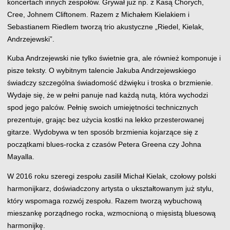
koncertach innych zespołów. Grywał już np. z Kasą Chorych,
Cree, Johnem Cliftonem. Razem z Michałem Kielakiem i
Sebastianem Riedlem tworzą trio akustyczne „Riedel, Kielak,
Andrzejewski”.
Kuba Andrzejewski nie tylko świetnie gra, ale również komponuje i
pisze teksty. O wybitnym talencie Jakuba Andrzejewskiego
świadczy szczególna świadomość dźwięku i troska o brzmienie.
Wydaje się, że w pełni panuje nad każdą nutą, która wychodzi
spod jego palców. Pełnię swoich umiejętności technicznych
prezentuje, grając bez użycia kostki na lekko przesterowanej
gitarze. Wydobywa w ten sposób brzmienia kojarzące się z
początkami blues-rocka z czasów Petera Greena czy Johna
Mayalla.
W 2016 roku szeregi zespołu zasilił Michał Kielak, czołowy polski
harmonijkarz, doświadczony artysta o ukształtowanym już stylu,
który wspomaga rozwój zespołu. Razem tworzą wybuchową
mieszankę porządnego rocka, wzmocnioną o mięsistą bluesową
harmonijkę.