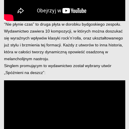
“Nie płynie czas” to druga płyta w dorobku bydgoskiego zespołu.
Wydawnictwo zawiera 10 kompozycji, w których można doszukać
się wyraźnych wpływów klasyki rock’n’rolla, oraz ukształtowanego
już stylu i brzmienia tej formacji. Każdy z utworów to inna historia,
która w całości tworzy dynamiczną opowieść osadzoną w
melancholijnym nastroju.
Singlem promującym to wydawnictwo został wybrany utwór
„Spóźnieni na deszcz”: