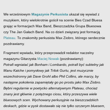
We wrześniowym
Magazynie Perkusista
ukazał się wywiad z
muzykiem, który wielokrotnie gościł na scenie Bies Czad Bluesa
grając w formacjach Max Band, Bieszczadzka Grupa Bluesowa
czy The Jan Gałach Band. Na co dzień związany jest formacją
Plateau
. To znakomity perkusista Max Ziobro, którego serdecznie
pozdrawiamy.
Fragment wywiadu, który przeprowadził redaktor naczelny
magazynu Gitarzysta
Maciej Nowak
(pozdrawiamy):
Potrafi wgniatać jak Bonham i Lombardo, potrafi być subtelny jak
Manu Katche i pomysłowy jak Trilok Gurtu, jest muzycznie
wszechstronny jak Dave Grohl albo Phil Collins, ale marzy, by
następne pokolenia zapamiętały go po prostu jako Max Ziobro.
Bębni regularnie w poetycko alternatywnym Plateau, chociaż
znany jest głównie z potężnego ciosu, który przeszywa wiele
bluesowych scen. Wychowany perkusyjnie na bieszczadzkich
deskach, gdzie w pysk dostawało się nie tylko szczerym bluesem,