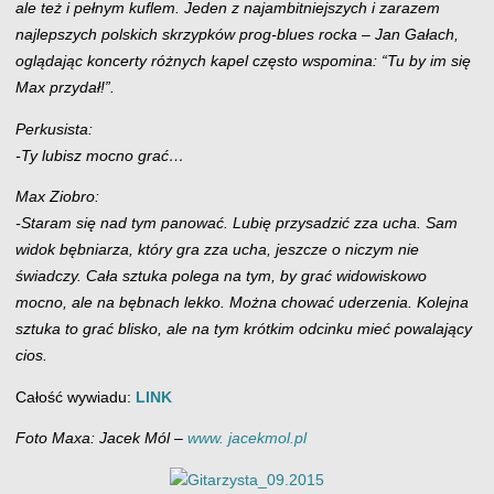
ale też i pełnym kuflem. Jeden z najambitniejszych i zarazem
najlepszych polskich skrzypków prog-blues rocka – Jan Gałach,
oglądając koncerty różnych kapel często wspomina: “Tu by im się
Max przydał!”.
Perkusista:
-Ty lubisz mocno grać…
Max Ziobro:
-Staram się nad tym panować. Lubię przysadzić zza ucha. Sam
widok bębniarza, który gra zza ucha, jeszcze o niczym nie
świadczy. Cała sztuka polega na tym, by grać widowiskowo
mocno, ale na bębnach lekko. Można chować uderzenia. Kolejna
sztuka to grać blisko, ale na tym krótkim odcinku mieć powalający
cios.
Całość wywiadu:
LINK
Foto Maxa: Jacek Mól –
www. jacekmol.pl