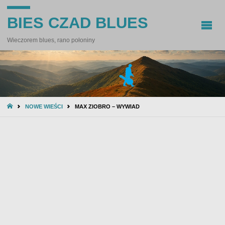
BIES CZAD BLUES
Wieczorem blues, rano połoniny
STRONA
NOWE WIEŚCI
MAX ZIOBRO – WYWIAD
GŁÓWNA