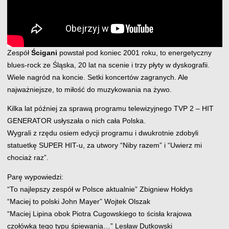
Zespół
Ścigani
powstał pod koniec 2001 roku, to energetyczny
blues-rock ze Śląska, 20 lat na scenie i trzy płyty w dyskografii.
Wiele nagród na koncie. Setki koncertów zagranych. Ale
najważniejsze, to miłość do muzykowania na żywo.
Kilka lat później za sprawą programu telewizyjnego TVP 2 – HIT
GENERATOR usłyszała o nich cała Polska.
Wygrali z rzędu osiem edycji programu i dwukrotnie zdobyli
statuetkę SUPER HIT-u, za utwory “Niby razem” i “Uwierz mi
chociaż raz”.
Parę wypowiedzi:
“To najlepszy zespół w Polsce aktualnie” Zbigniew Hołdys
“Maciej to polski John Mayer” Wojtek Olszak
“Maciej Lipina obok Piotra Cugowskiego to ścisła krajowa
czołówka tego typu śpiewania…” Lesław Dutkowski