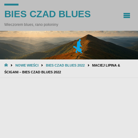
BIES CZAD BLUES
Wieczorem blues, rano połoniny
STRONA
NOWE WIEŚCI
BIES CZAD BLUES 2022
MACIEJ LIPINA &
GŁÓWNA
ŚCIGANI – BIES CZAD BLUES 2022