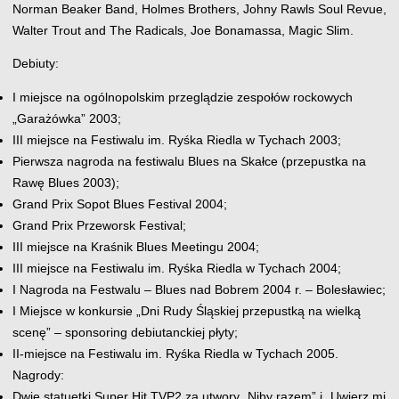
Norman Beaker Band, Holmes Brothers, Johny Rawls Soul Revue,
Walter Trout and The Radicals, Joe Bonamassa, Magic Slim.
Debiuty:
I miejsce na ogólnopolskim przeglądzie zespołów rockowych
„Garażówka” 2003;
III miejsce na Festiwalu im. Ryśka Riedla w Tychach 2003;
Pierwsza nagroda na festiwalu Blues na Skałce (przepustka na
Rawę Blues 2003);
Grand Prix Sopot Blues Festival 2004;
Grand Prix Przeworsk Festival;
III miejsce na Kraśnik Blues Meetingu 2004;
III miejsce na Festiwalu im. Ryśka Riedla w Tychach 2004;
I Nagroda na Festwalu – Blues nad Bobrem 2004 r. – Bolesławiec;
I Miejsce w konkursie „Dni Rudy Śląskiej przepustką na wielką
scenę” – sponsoring debiutanckiej płyty;
II-miejsce na Festiwalu im. Ryśka Riedla w Tychach 2005.
Nagrody:
Dwie statuetki Super Hit TVP2 za utwory „Niby razem” i „Uwierz mi