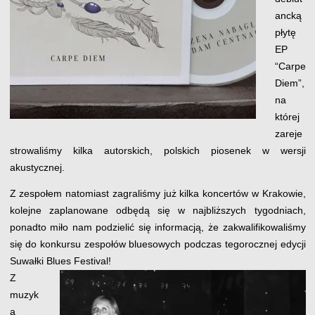
ancką
płytę
EP
“Carpe
Diem”,
na
której
zareje
strowaliśmy kilka autorskich, polskich piosenek w wersji
akustycznej.
Z zespołem natomiast zagraliśmy już kilka koncertów w Krakowie,
kolejne zaplanowane odbędą się w najbliższych tygodniach,
ponadto miło nam podzielić się informacją, że zakwalifikowaliśmy
się do konkursu zespołów bluesowych podczas tegorocznej edycji
Suwałki Blues Festival!
Z
muzyk
ą