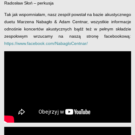
Radosław Słoń – perkusja
Tak jak wspomniałam, nasz zespół powstał na bazie akustycznego
duetu Marzena Nabagło & Adam Centnar, wszystkie informacje
odnośnie koncertów akustycznych bądź też w pełnym składzie
zespołowym wrzucamy na naszą stronę facebookową:
https://www.facebook.com/NabagloCentnar/