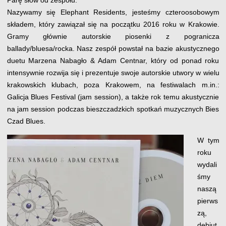
Parę słów od zespołu:
Nazywamy się Elephant Residents, jesteśmy czteroosobowym
składem, który zawiązał się na początku 2016 roku w Krakowie.
Gramy głównie autorskie piosenki z pogranicza
ballady/bluesa/rocka. Nasz zespół powstał na bazie akustycznego
duetu Marzena Nabagło & Adam Centnar, który od ponad roku
intensywnie rozwija się i prezentuje swoje autorskie utwory w wielu
krakowskich klubach, poza Krakowem, na festiwalach m.in.:
Galicja Blues Festival (jam session), a także rok temu akustycznie
na jam session podczas bieszczadzkich spotkań muzycznych Bies
Czad Blues.
W tym
roku
wydali
śmy
naszą
pierws
zą,
debiut