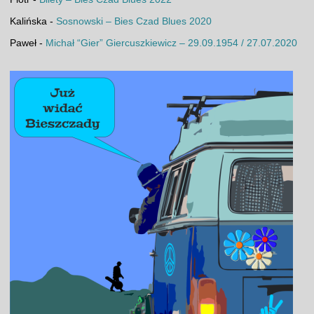
Kalińska
-
Sosnowski – Bies Czad Blues 2020
Paweł
-
Michał “Gier” Giercuszkiewicz – 29.09.1954 / 27.07.2020