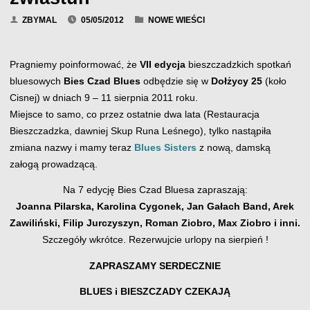
ZBYMAL
05/05/2012
NOWE WIEŚCI
Pragniemy poinformować, że
VII edycja
bieszczadzkich spotkań
bluesowych
Bies Czad Blues
odbędzie się w
Dołżycy 25
(koło
Cisnej) w dniach 9 – 11 sierpnia 2011 roku.
Miejsce to samo, co przez ostatnie dwa lata (Restauracja
Bieszczadzka, dawniej Skup Runa Leśnego), tylko nastąpiła
zmiana nazwy i mamy teraz
Blues Sisters
z nową, damską
załogą prowadzącą.
Na 7 edycję Bies Czad Bluesa zapraszają:
Joanna Pilarska, Karolina Cygonek, Jan Gałach Band, Arek
Zawiliński, Filip Jurczyszyn, Roman Ziobro, Max Ziobro i inni.
Szczegóły wkrótce. Rezerwujcie urlopy na sierpień !
ZAPRASZAMY SERDECZNIE
BLUES i BIESZCZADY CZEKAJĄ