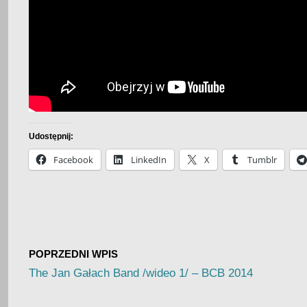
Udostępnij:
Facebook
LinkedIn
X
Tumblr
POPRZEDNI WPIS
The Jan Gałach Band /wideo 1/ – BCB 2014