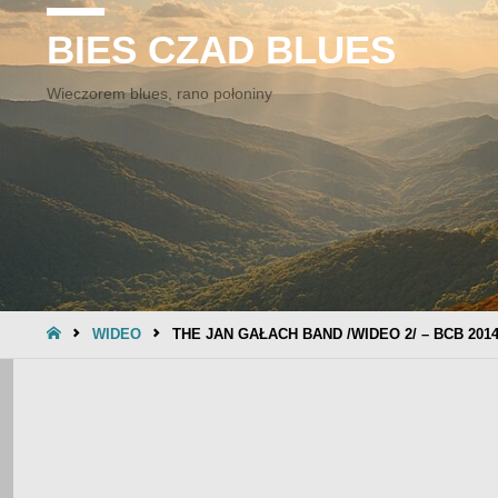
BIES CZAD BLUES
Wieczorem blues, rano połoniny
STRONA
WIDEO
THE JAN GAŁACH BAND /WIDEO 2/ – BCB 201
GŁÓWNA