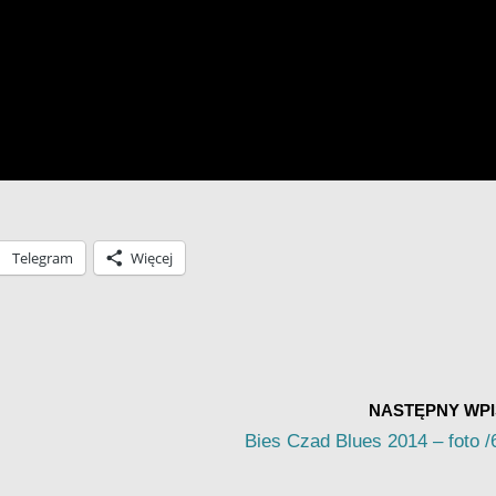
Telegram
Więcej
NASTĘPNY WPI
Bies Czad Blues 2014 – foto /