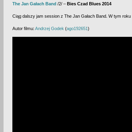
The Jan Gałach Band
/2/ –
Bies Czad Blues 2014
Ciąg dalszy jam session z The Jan Gałach Band. W tym roku 
Autor filmu:
Andrzej Godek
(
ago192651
)