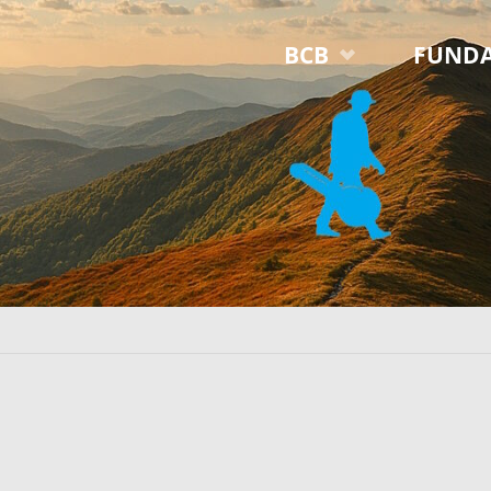
Przejdź
BCB
FUNDA
do
treści