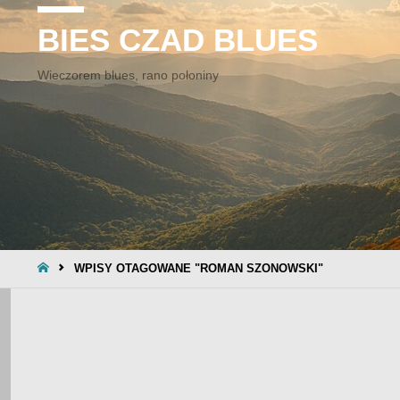
BIES CZAD BLUES
Wieczorem blues, rano połoniny
STRONA
WPISY OTAGOWANE "ROMAN SZONOWSKI"
GŁÓWNA