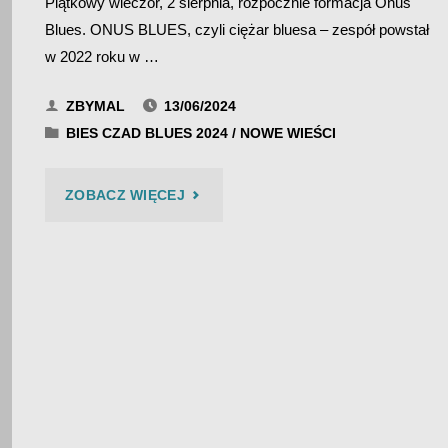
Piątkowy wieczór, 2 sierpnia, rozpocznie formacja Onus
Blues. ONUS BLUES, czyli ciężar bluesa – zespół powstał
w 2022 roku w …
ZBYMAL
13/06/2024
BIES CZAD BLUES 2024
/
NOWE WIEŚCI
"BIES
ZOBACZ WIĘCEJ
CZAD
BLUES
2024
–
ONUS