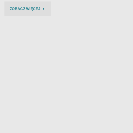
"OCHODEK
ZOBACZ WIĘCEJ
/
PIETRZAK
/
BUŁKA
TRIO
–
BIES
CZAD
BLUES
2021"