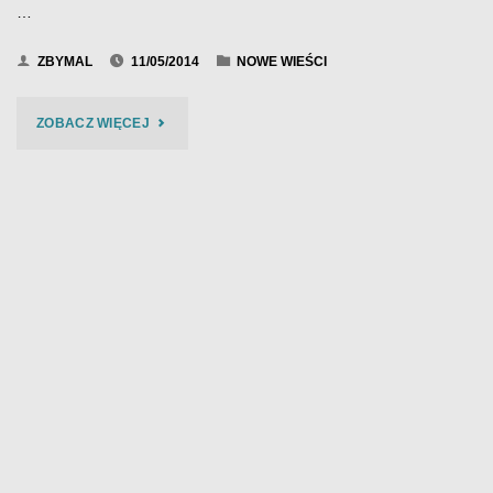
…
ZBYMAL
11/05/2014
NOWE WIEŚCI
"KASA
ZOBACZ WIĘCEJ
CHORYCH
–
BIES
CZAD
BLUES
2014"