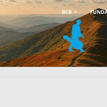
Przejdź
BCB
FUNDA
do
treści