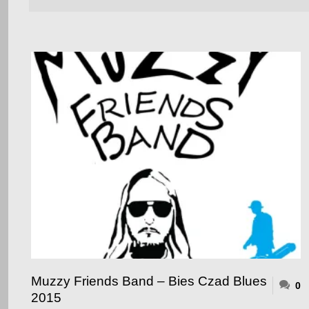
Muzzy Friends Band – Bies Czad Blues
0
2015