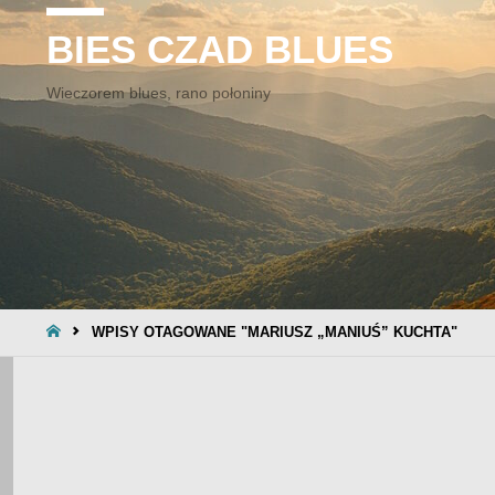
BIES CZAD BLUES
Wieczorem blues, rano połoniny
STRONA
WPISY OTAGOWANE "MARIUSZ „MANIUŚ” KUCHTA"
GŁÓWNA