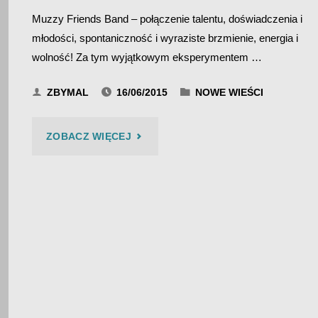
Muzzy Friends Band – połączenie talentu, doświadczenia i
młodości, spontaniczność i wyraziste brzmienie, energia i
wolność! Za tym wyjątkowym eksperymentem …
ZBYMAL
16/06/2015
NOWE WIEŚCI
"MUZZY
ZOBACZ WIĘCEJ
FRIENDS
BAND
–
BIES
CZAD