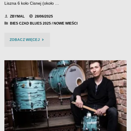
Liszna 6 koło Cisnej (około …
ZBYMAL
28/06/2025
BIES CZAD BLUES 2025
/
NOWE WIEŚCI
"BIES
ZOBACZ WIĘCEJ
CZAD
BLUES
2025
–
PROGRAM"