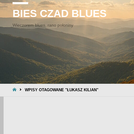
BIES CZAD BLUES
Wieczorem blues, rano połoniny
STRONA
WPISY OTAGOWANE "ŁUKASZ KILIAN"
GŁÓWNA