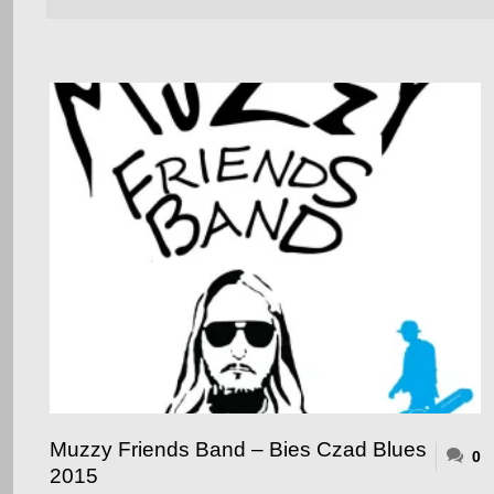
Muzzy Friends Band – Bies Czad Blues
0
2015