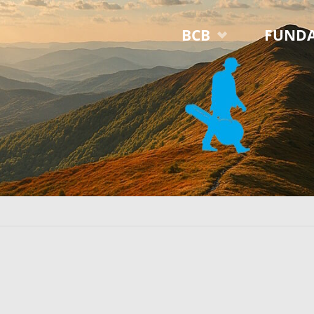
Przejdź
BCB
FUNDA
do
treści