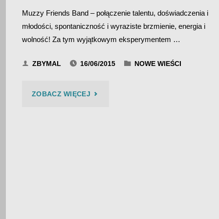
Muzzy Friends Band – połączenie talentu, doświadczenia i
młodości, spontaniczność i wyraziste brzmienie, energia i
wolność! Za tym wyjątkowym eksperymentem …
ZBYMAL
16/06/2015
NOWE WIEŚCI
"MUZZY
ZOBACZ WIĘCEJ
FRIENDS
BAND
–
BIES
CZAD