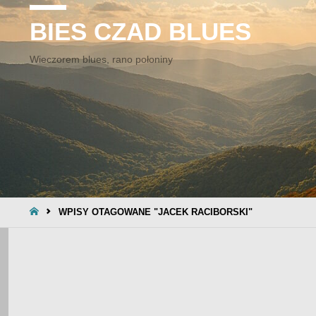
BIES CZAD BLUES
Wieczorem blues, rano połoniny
STRONA
WPISY OTAGOWANE "JACEK RACIBORSKI"
GŁÓWNA