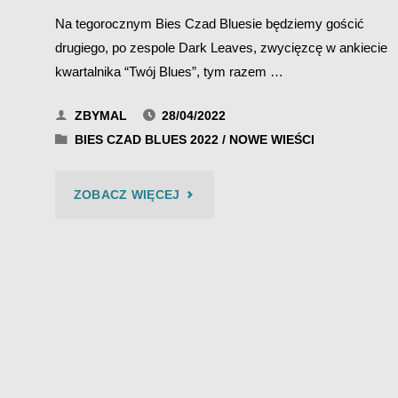
Na tegorocznym Bies Czad Bluesie będziemy gościć
drugiego, po zespole Dark Leaves, zwycięzcę w ankiecie
kwartalnika “Twój Blues”, tym razem …
ZBYMAL
28/04/2022
BIES CZAD BLUES 2022
/
NOWE WIEŚCI
"MAREK
ZOBACZ WIĘCEJ
MCCARRON
MOTYKA
–
BIES
CZAD