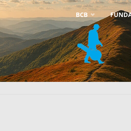
Przejdź
BCB
FUNDA
do
treści