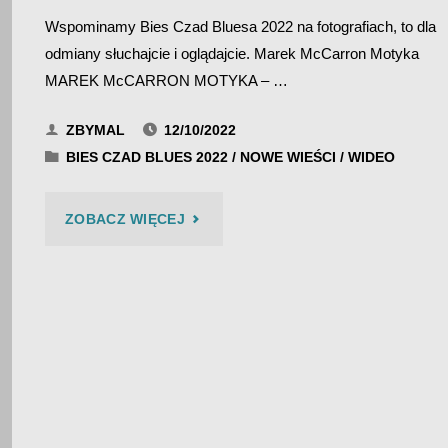
Wspominamy Bies Czad Bluesa 2022 na fotografiach, to dla
odmiany słuchajcie i oglądajcie. Marek McCarron Motyka
MAREK McCARRON MOTYKA – …
ZBYMAL
12/10/2022
BIES CZAD BLUES 2022
/
NOWE WIEŚCI
/
WIDEO
"MAREK
ZOBACZ WIĘCEJ
MCCARRON
MOTYKA
“KEJBYCH
JO
WIEDZIOŁ…”