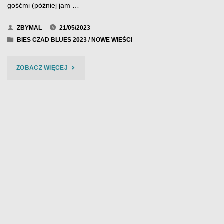
gośćmi (później jam …
ZBYMAL
21/05/2023
BIES CZAD BLUES 2023
/
NOWE WIEŚCI
"30
ZOBACZ WIĘCEJ
LAT
WYMÓWEK
–
BIES
CZAD
BLUES
2023"