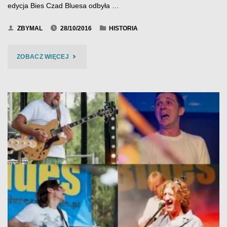
edycja Bies Czad Bluesa odbyła …
ZBYMAL
28/10/2016
HISTORIA
"BIES
ZOBACZ WIĘCEJ
CZAD
BLUES
2016"