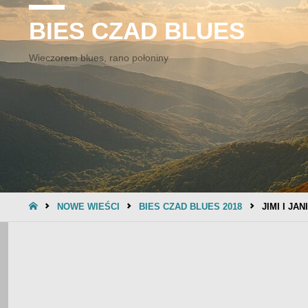
BIES CZAD BLUES
Wieczorem blues, rano połoniny
STRONA
NOWE WIEŚCI
BIES CZAD BLUES 2018
JIMI I JA
GŁÓWNA