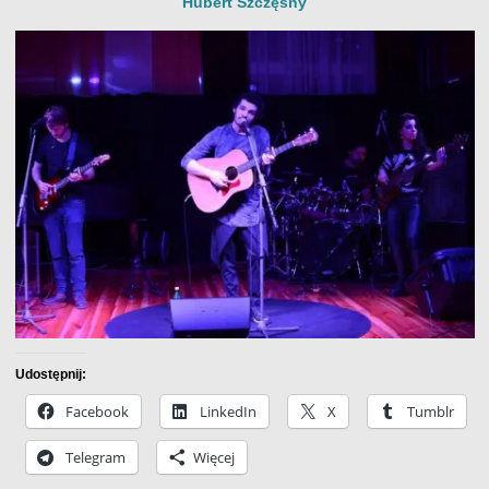
Hubert Szczęsny
Udostępnij:
Facebook
LinkedIn
X
Tumblr
Telegram
Więcej