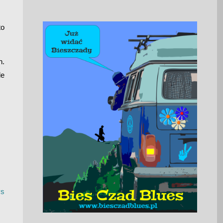
to
h.
le
ys