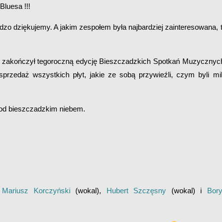
Bluesa !!!
rdzo dziękujemy. A jakim zespołem była najbardziej zainteresowana, 
m zakończył tegoroczną edycję Bieszczadzkich Spotkań Muzycznyc
 sprzedaż wszystkich płyt, jakie ze sobą przywieźli, czym byli mi
pod bieszczadzkim niebem.
:
Mariusz Korczyński
(wokal),
Hubert Szczęsny
(wokal) i
Bor