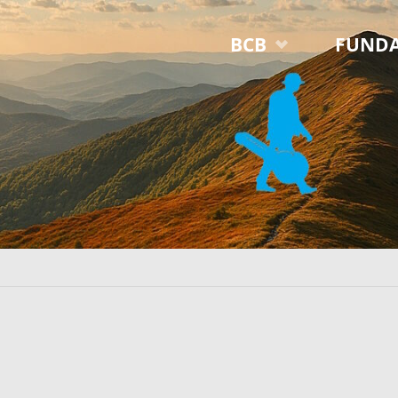
Przejdź
BCB
FUNDA
do
treści