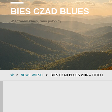
BIES CZAD BLUES
Wieczorem blues, rano połoniny
STRONA
NOWE WIEŚCI
BIES CZAD BLUES 2016 – FOTO 1
GŁÓWNA