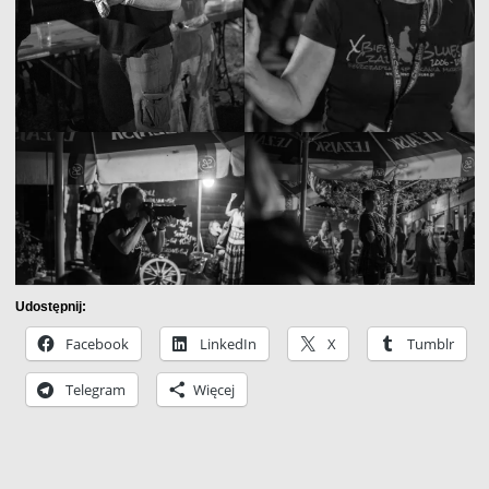
Udostępnij:
Facebook
LinkedIn
X
Tumblr
Telegram
Więcej