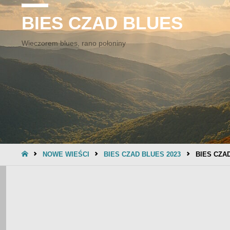
BIES CZAD BLUES
Wieczorem blues, rano połoniny
STRONA
NOWE WIEŚCI
BIES CZAD BLUES 2023
BIES CZAD
GŁÓWNA