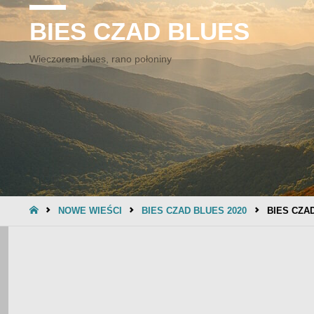
BIES CZAD BLUES
Wieczorem blues, rano połoniny
STRONA
NOWE WIEŚCI
BIES CZAD BLUES 2020
BIES CZA
GŁÓWNA