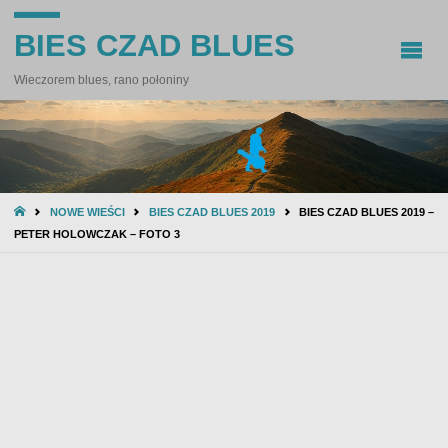
BIES CZAD BLUES
Wieczorem blues, rano połoniny
STRONA
NOWE WIEŚCI
BIES CZAD BLUES 2019
BIES CZAD BLUES 2019 –
GŁÓWNA
PETER HOLOWCZAK – FOTO 3