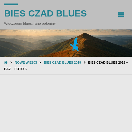
BIES CZAD BLUES
Wieczorem blues, rano połoniny
STRONA
NOWE WIEŚCI
BIES CZAD BLUES 2019
BIES CZAD BLUES 2019 –
GŁÓWNA
B&Z – FOTO 5