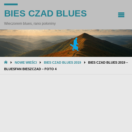
BIES CZAD BLUES
Wieczorem blues, rano połoniny
STRONA
NOWE WIEŚCI
BIES CZAD BLUES 2019
BIES CZAD BLUES 2019 –
GŁÓWNA
BLUESFAN BIESZCZAD – FOTO 4