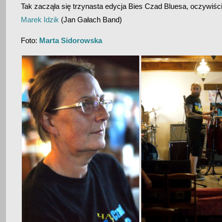
Tak zacząła się trzynasta edycja Bies Czad Bluesa, oczywiście 
Marek Idzik
(Jan Gałach Band)
Foto:
Marta Sidorowska