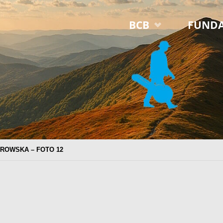
Przejdź
BCB
FUNDA
do
treści
OROWSKA – FOTO 12