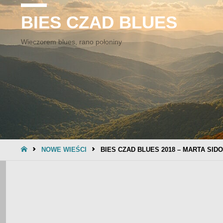
BIES CZAD BLUES
Wieczorem blues, rano połoniny
STRONA
NOWE WIEŚCI
BIES CZAD BLUES 2018 – MARTA SID
GŁÓWNA