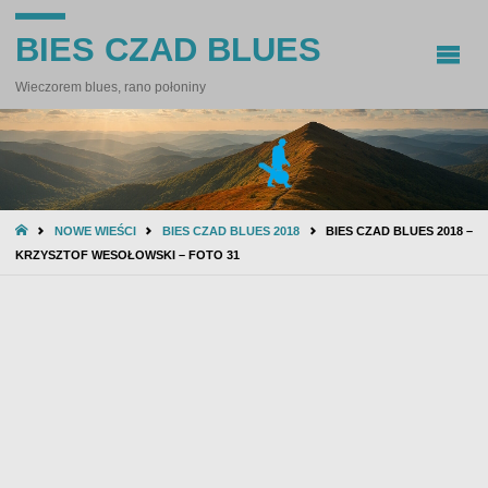
BIES CZAD BLUES
Wieczorem blues, rano połoniny
STRONA
NOWE WIEŚCI
BIES CZAD BLUES 2018
BIES CZAD BLUES 2018 –
GŁÓWNA
KRZYSZTOF WESOŁOWSKI – FOTO 31