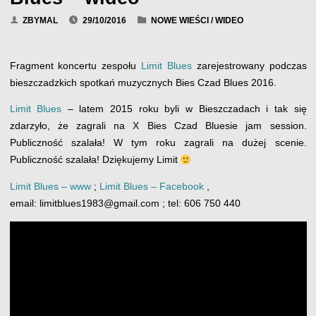
ZBYMAL
29/10/2016
NOWE WIEŚCI
/
WIDEO
Fragment koncertu zespołu
Limit Blues
zarejestrowany podczas
bieszczadzkich spotkań muzycznych Bies Czad Blues 2016.
Limit Blues
– latem 2015 roku byli w Bieszczadach i tak się
zdarzyło, że zagrali na X Bies Czad Bluesie jam session.
Publiczność szalała! W tym roku zagrali na dużej scenie.
Publiczność szalała! Dziękujemy Limit
Limit Blues – www
;
Limit Blues – Facebook
,
email: limitblues1983@gmail.com ; tel: 606 750 440