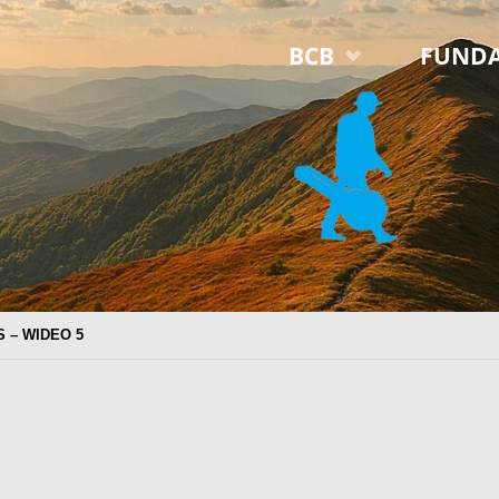
Przejdź
BCB
FUNDA
do
treści
S – WIDEO 5