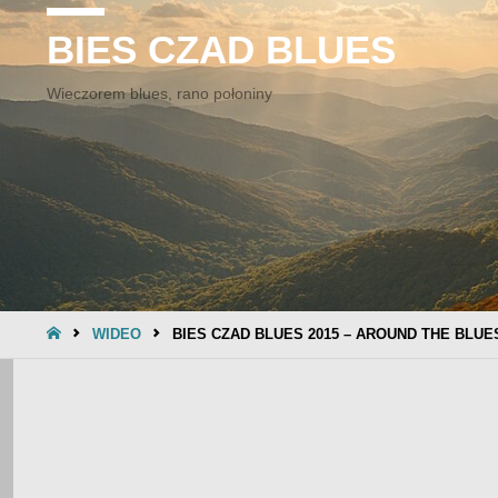
BIES CZAD BLUES
Wieczorem blues, rano połoniny
STRONA
WIDEO
BIES CZAD BLUES 2015 – AROUND THE BLUE
GŁÓWNA