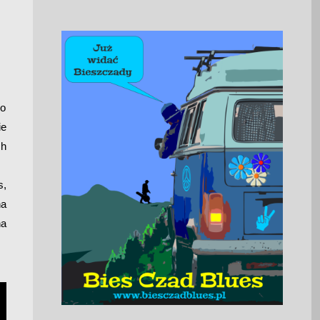
go
ie
ch
s,
na
na