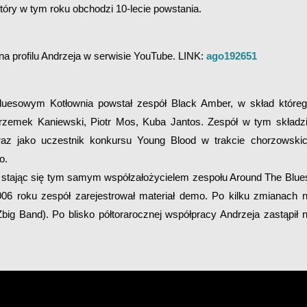
który w tym roku obchodzi 10-lecie powstania.
a profilu Andrzeja w serwisie YouTube. LINK:
ago192651
bluesowym Kotłownia powstał zespół Black Amber, w skład które
rzemek Kaniewski, Piotr Mos, Kuba Jantos. Zespół w tym składz
oraz jako uczestnik konkursu Young Blood w trakcie chorzowski
o.
, stając się tym samym współzałożycielem zespołu Around The Blue
06 roku zespół zarejestrował materiał demo. Po kilku zmianach 
big Band). Po blisko półtorarocznej współpracy Andrzeja zastąpił 