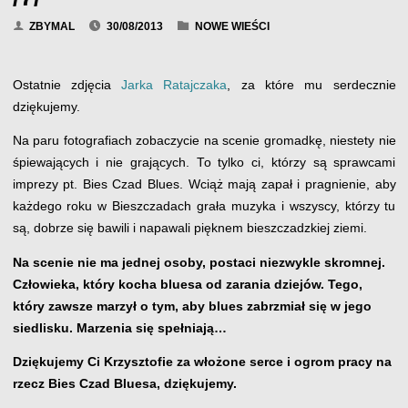
ZBYMAL
30/08/2013
NOWE WIEŚCI
Ostatnie zdjęcia
Jarka Ratajczaka
, za które mu serdecznie
dziękujemy.
Na paru fotografiach zobaczycie na scenie gromadkę, niestety nie
śpiewających i nie grających. To tylko ci, którzy są sprawcami
imprezy pt. Bies Czad Blues. Wciąż mają zapał i pragnienie, aby
każdego roku w Bieszczadach grała muzyka i wszyscy, którzy tu
są, dobrze się bawili i napawali pięknem bieszczadzkiej ziemi.
Na scenie nie ma jednej osoby, postaci niezwykle skromnej.
Człowieka, który kocha bluesa od zarania dziejów. Tego,
który zawsze marzył o tym, aby blues zabrzmiał się w jego
siedlisku. Marzenia się spełniają…
Dziękujemy Ci Krzysztofie za włożone serce i ogrom pracy na
rzecz Bies Czad Bluesa, dziękujemy.