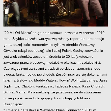
“20 Mil Od Miasta” to grupa bluesowa, powstała w czerwcu 2010
roku. Szybko zaczęła tworzyć swój własny repertuar i prezentuje
go na dużej ilości koncertów nie tylko w obrębie Warszawy i
Otwocka (skąd pochodzą), ale i całej Polski. Godny zauważenia
jest wiek członków zespołu – średnia to 20 lat (skutecznie
zawyżona przez bluesową młodzież w okolicach trzydziestki :).
Czerpią dużymi garściami z tradycji polskiego i zagranicznego
bluesa, funka, rocka, psychodeli. Zespół inspiruje się dokonaniami
takich artystów jak: Muddy Waters, Howlin’ Wolf, Etta James, Janis
Joplin, Eric Clapton, Funkadelic, Tadeusz Nalepa, Kasa Chorych,
Big Fat Mama. Mają nadzieję, że przyczynią się do stworzenia
nowego pokolenia ludzi grających i słuchających bluesa.
Osiągnięcia:
* I miejsce na festiwalu Wetwater Blues Connection 2011 w