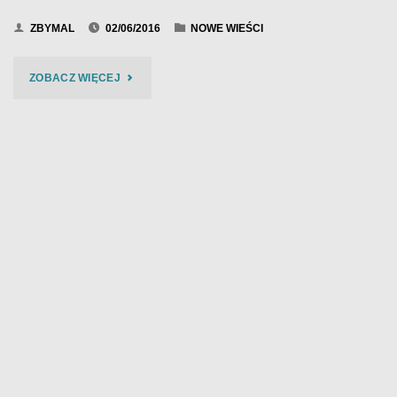
ZBYMAL
02/06/2016
NOWE WIEŚCI
"BIES
ZOBACZ WIĘCEJ
CZAD
BLUES
2016
–
KOSZULKA"