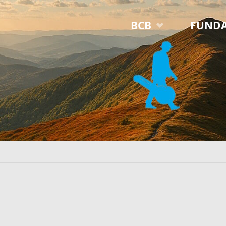
Przejdź
BCB
FUNDA
do
treści