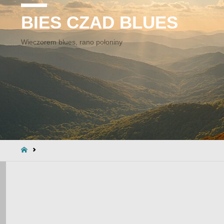
BIES CZAD BLUES
Wieczorem blues, rano połoniny
STRONA
GŁÓWNA