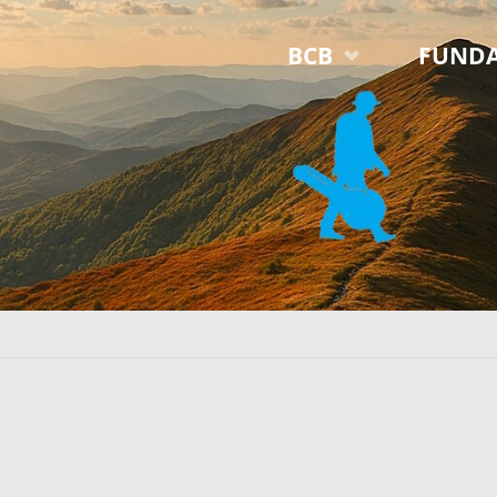
Przejdź
BCB
FUNDA
do
treści