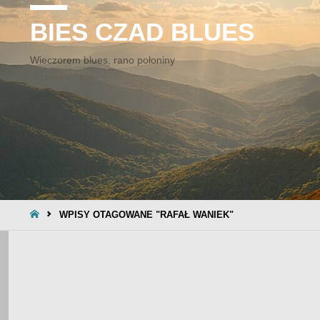
BIES CZAD BLUES
Wieczorem blues, rano połoniny
STRONA
WPISY OTAGOWANE "RAFAŁ WANIEK"
GŁÓWNA