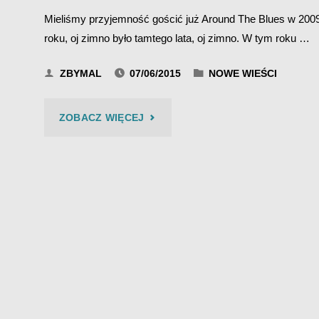
Mieliśmy przyjemność gościć już Around The Blues w 200
roku, oj zimno było tamtego lata, oj zimno. W tym roku …
ZBYMAL
07/06/2015
NOWE WIEŚCI
"AROUND
ZOBACZ WIĘCEJ
THE
BLUES
–
BIES
CZAD
BLUES