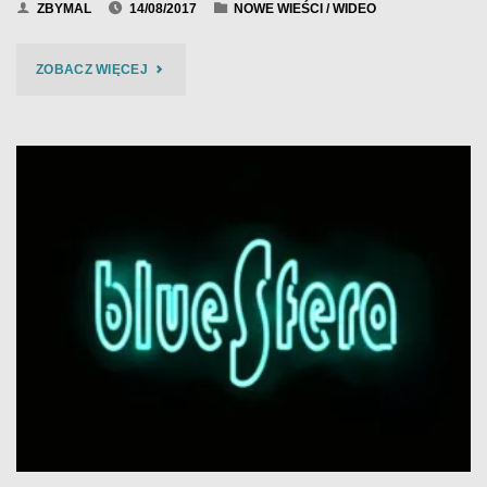
ZBYMAL
14/08/2017
NOWE WIEŚCI
/
WIDEO
"BCB
ZOBACZ WIĘCEJ
2017
–
KUBA
KOŁODZIEJCZYK
–
WIDEO
5"