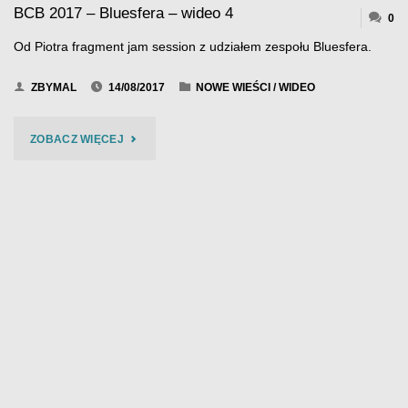
BCB 2017 – Bluesfera – wideo 4
0
Od Piotra fragment jam session z udziałem zespołu Bluesfera.
ZBYMAL
14/08/2017
NOWE WIEŚCI
/
WIDEO
"BCB
ZOBACZ WIĘCEJ
2017
–
BLUESFERA
–
WIDEO
4"