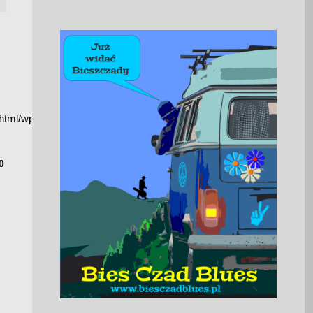
_html/wp-
0