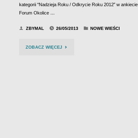
kategorii “Nadzieja Roku / Odkrycie Roku 2012” w ankiecie
Forum Okolice …
ZBYMAL
26/05/2013
NOWE WIEŚCI
"BIES
ZOBACZ WIĘCEJ
CZAD
BLUES
2013
–
CHEAP
TOBACCO"