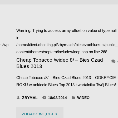
Warning
: Trying to access array offset on value of type null
in
ml/wp-
/home/klient.dhosting.pl/zbymaldh/biesczadblues.pl/public
content/themes/septera/includes/loop.php
on line
268
Cheap Tobacco /wideo 8/ – Bies Czad
Blues 2013
Cheap Tobacco /8/ – Bies Czad Blues 2013 – ODKRYCIE
ROKU w ankiecie Blues Top 2013 kwartalnika Twój Blues!
ZBYMAL
18/02/2014
WIDEO
"CHEAP
ZOBACZ WIĘCEJ