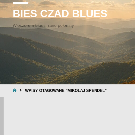
BIES CZAD BLUES
Wieczorem blues, rano połoniny
STRONA
WPISY OTAGOWANE "MIKOLAJ SPENDEL"
GŁÓWNA