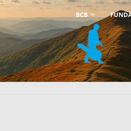
Przejdź
BCB
FUNDA
do
treści