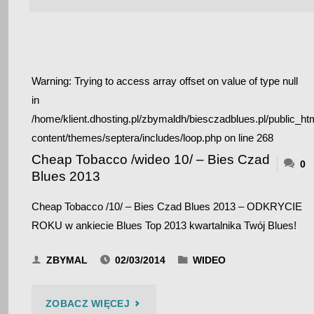
Warning
: Trying to access array offset on value of type null
in
/home/klient.dhosting.pl/zbymaldh/biesczadblues.pl/public_ht
content/themes/septera/includes/loop.php
on line
268
Cheap Tobacco /wideo 10/ – Bies Czad
0
Blues 2013
Cheap Tobacco /10/ – Bies Czad Blues 2013 – ODKRYCIE
ROKU w ankiecie Blues Top 2013 kwartalnika Twój Blues!
ZBYMAL
02/03/2014
WIDEO
"CHEAP
ZOBACZ WIĘCEJ