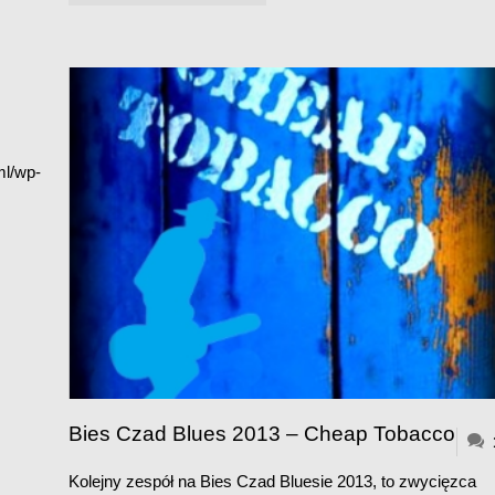
TOBACCO
/WIDEO
6/
–
ml/wp-
BIES
CZAD
BLUES
2013"
Bies Czad Blues 2013 – Cheap Tobacco
Kolejny zespół na Bies Czad Bluesie 2013, to zwycięzca