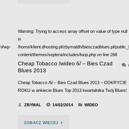
TOBACCO
/WIDEO
Warning
: Trying to access array offset on value of type null
8/
in
–
ml/wp-
/home/klient.dhosting.pl/zbymaldh/biesczadblues.pl/public
content/themes/septera/includes/loop.php
on line
268
BIES
Cheap Tobacco /wideo 6/ – Bies Czad
Blues 2013
CZAD
Cheap Tobacco /6/ – Bies Czad Blues 2013 – ODKRYCIE
BLUES
ROKU w ankiecie Blues Top 2013 kwartalnika Twój Blues!
2013"
ZBYMAL
14/02/2014
WIDEO
"CHEAP
ZOBACZ WIĘCEJ