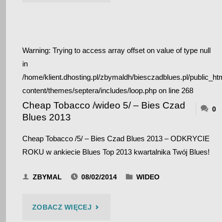
TOBACCO
/WIDEO
Warning
: Trying to access array offset on value of type null
7/
in
–
/home/klient.dhosting.pl/zbymaldh/biesczadblues.pl/public_ht
content/themes/septera/includes/loop.php
on line
268
BIES
Cheap Tobacco /wideo 5/ – Bies Czad
0
Blues 2013
CZAD
Cheap Tobacco /5/ – Bies Czad Blues 2013 – ODKRYCIE
BLUES
ROKU w ankiecie Blues Top 2013 kwartalnika Twój Blues!
2013"
ZBYMAL
08/02/2014
WIDEO
"CHEAP
ZOBACZ WIĘCEJ