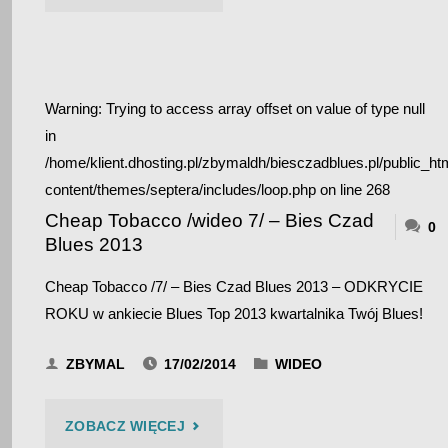
TOBACCO
/WIDEO
Warning
: Trying to access array offset on value of type null
10/
in
–
/home/klient.dhosting.pl/zbymaldh/biesczadblues.pl/public_ht
content/themes/septera/includes/loop.php
on line
268
BIES
Cheap Tobacco /wideo 7/ – Bies Czad
0
Blues 2013
CZAD
Cheap Tobacco /7/ – Bies Czad Blues 2013 – ODKRYCIE
BLUES
ROKU w ankiecie Blues Top 2013 kwartalnika Twój Blues!
2013"
ZBYMAL
17/02/2014
WIDEO
"CHEAP
ZOBACZ WIĘCEJ