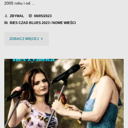
2005 roku i od …
ZBYMAL
08/05/2023
BIES CZAD BLUES 2023
/
NOWE WIEŚCI
"AROUND
ZOBACZ WIĘCEJ
THE
BLUES
–
BIES
CZAD
BLUES
2023"