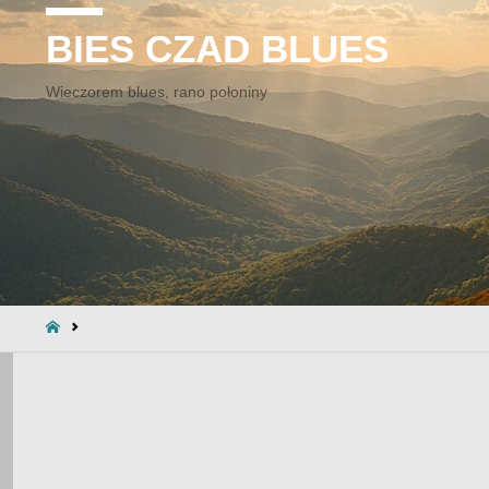
BIES CZAD BLUES
Wieczorem blues, rano połoniny
STRONA
GŁÓWNA