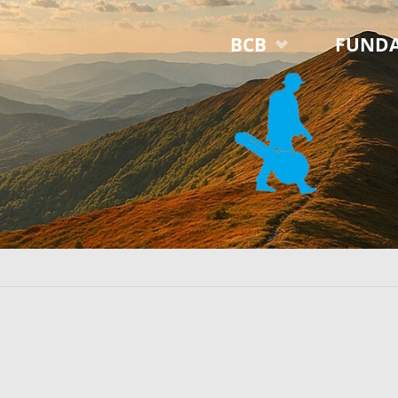
Przejdź
BCB
FUNDA
do
treści