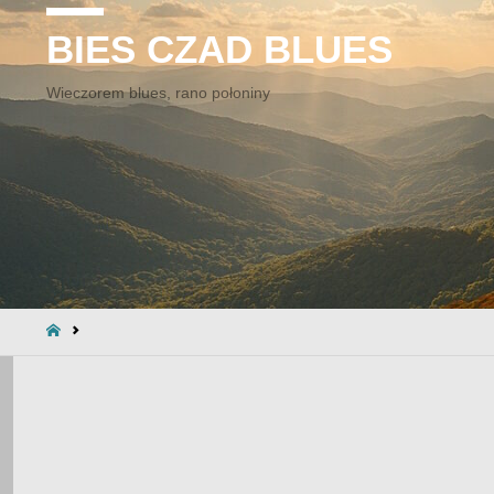
BIES CZAD BLUES
Wieczorem blues, rano połoniny
STRONA
GŁÓWNA