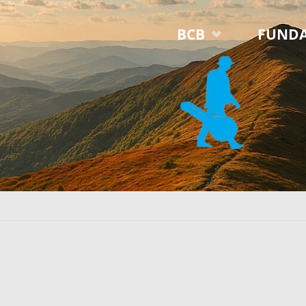
Przejdź
BCB
FUNDA
do
treści