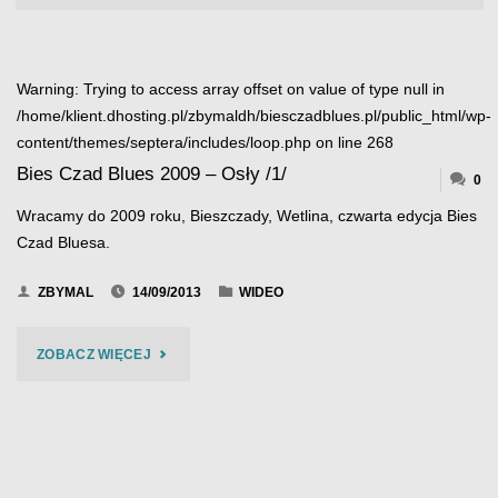
Warning
: Trying to access array offset on value of type null in
/home/klient.dhosting.pl/zbymaldh/biesczadblues.pl/public_html/wp-
content/themes/septera/includes/loop.php
on line
268
Bies Czad Blues 2009 – Osły /1/
0
Wracamy do 2009 roku, Bieszczady, Wetlina, czwarta edycja Bies
Czad Bluesa.
ZBYMAL
14/09/2013
WIDEO
"BIES
ZOBACZ WIĘCEJ
CZAD
BLUES
2009