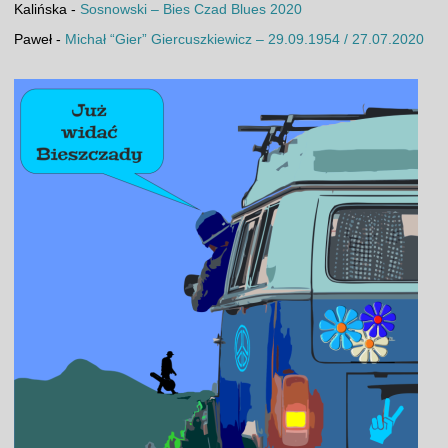
Kalińska
-
Sosnowski – Bies Czad Blues 2020
Paweł
-
Michał “Gier” Giercuszkiewicz – 29.09.1954 / 27.07.2020